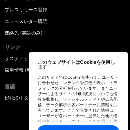
プレスリリース登録
ニュースレター購読
連絡先 (英語のみ)
リンク
サステナビリティへの取り組み
このウェブサイトはCookieを使用し
ます
採用情報 (英語のみ)
このサイトではCookieを使って、ユーザー
に合わせたコンテンツや広告の表示、トラ
言語
フィックの分析を行っています。またユー
ザーによるサイトの利用状況についても情
EN
ES
中文
日本語
▪
▪
▪
報を収集し、ソーシャルメディアや広告配
信、データ解析の各パートナーに情報を共
有しています。ここで収集された情報は、
ユーザーが各パートナーに提供した他の情
報や各パートナーのサービスを使用した際
に収集された情報と組み合わされ、各パー