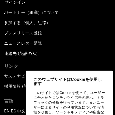
サインイン
パートナー（組織）について
参加する（個人、組織）
プレスリリース登録
ニュースレター購読
連絡先 (英語のみ)
リンク
サステナビリティへの取り組み
このウェブサイトはCookieを使用し
ます
採用情報 (英語のみ)
このサイトではCookieを使って、ユーザー
に合わせたコンテンツや広告の表示、トラ
言語
フィックの分析を行っています。またユー
ザーによるサイトの利用状況についても情
EN
ES
中文
日本語
▪
▪
▪
報を収集し、ソーシャルメディアや広告配