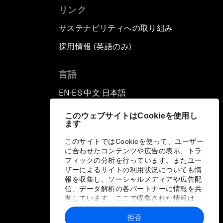
リンク
サステナビリティへの取り組み
採用情報 (英語のみ)
て
言語
EN
ES
中文
日本語
▪
▪
▪
このウェブサイトはCookieを使用し
ます
このサイトではCookieを使って、ユーザー
に合わせたコンテンツや広告の表示、トラ
フィックの分析を行っています。またユー
ザーによるサイトの利用状況についても情
報を収集し、ソーシャルメディアや広告配
信、データ解析の各パートナーに情報を共
有しています。ここで収集された情報は、
ユーザーが各パートナーに提供した他の情
報や各パートナーのサービスを使用した際
拒否