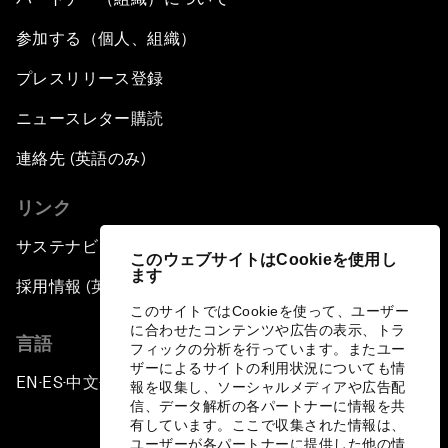
参加する（個人、組織）
プレスリリース登録
ニュースレター購読
連絡先 (英語のみ)
リンク
サステナビリティへの取り組み
このウェブサイトはCookieを使用し
ます
採用情報 (英語のみ)
このサイトではCookieを使って、ユーザー
に合わせたコンテンツや広告の表示、トラ
言語
フィックの分析を行っています。またユー
ザーによるサイトの利用状況についても情
EN
ES
中文
日本語
▪
▪
▪
報を収集し、ソーシャルメディアや広告配
信、データ解析の各パートナーに情報を共
有しています。ここで収集された情報は、
ユーザーが各パートナーに提供した他の情