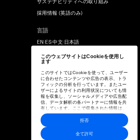
サステナビリティへの取り組み
採用情報 (英語のみ)
て
言語
EN
ES
中文
日本語
▪
▪
▪
このウェブサイトはCookieを使用し
ます
このサイトではCookieを使って、ユーザー
に合わせたコンテンツや広告の表示、トラ
フィックの分析を行っています。またユー
ザーによるサイトの利用状況についても情
報を収集し、ソーシャルメディアや広告配
信、データ解析の各パートナーに情報を共
有しています。ここで収集された情報は、
ユーザーが各パートナーに提供した他の情
報や各パートナーのサービスを使用した際
拒否
に収集された情報と組み合わされ、各パー
トナーによって使用されることがありま
全て許可
す。