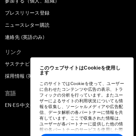
参加する（個人、組織）
プレスリリース登録
ニュースレター購読
連絡先 (英語のみ)
リンク
サステナビリティへの取り組み
このウェブサイトはCookieを使用し
ます
採用情報 (英語のみ)
このサイトではCookieを使って、ユーザー
に合わせたコンテンツや広告の表示、トラ
言語
フィックの分析を行っています。またユー
ザーによるサイトの利用状況についても情
EN
ES
中文
日本語
▪
▪
▪
報を収集し、ソーシャルメディアや広告配
信、データ解析の各パートナーに情報を共
有しています。ここで収集された情報は、
ユーザーが各パートナーに提供した他の情
報や各パートナーのサービスを使用した際
に収集された情報と組み合わされ、各パー