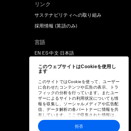
リンク
サステナビリティへの取り組み
採用情報 (英語のみ)
て
言語
EN
ES
中文
日本語
▪
▪
▪
このウェブサイトはCookieを使用し
ます
このサイトではCookieを使って、ユーザー
に合わせたコンテンツや広告の表示、トラ
フィックの分析を行っています。またユー
ザーによるサイトの利用状況についても情
報を収集し、ソーシャルメディアや広告配
信、データ解析の各パートナーに情報を共
有しています。ここで収集された情報は、
ユーザーが各パートナーに提供した他の情
報や各パートナーのサービスを使用した際
拒否