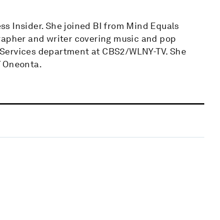
ness Insider. She joined BI from Mind Equals
rapher and writer covering music and pop
ve Services department at CBS2/WLNY-TV. She
Y Oneonta.