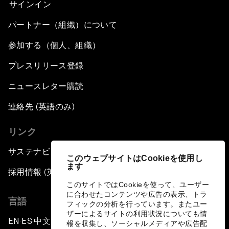
サインイン
パートナー（組織）について
参加する（個人、組織）
プレスリリース登録
ニュースレター購読
連絡先 (英語のみ)
リンク
サステナビリティへの取り組み
このウェブサイトはCookieを使用し
ます
採用情報 (英語のみ)
このサイトではCookieを使って、ユーザー
に合わせたコンテンツや広告の表示、トラ
言語
フィックの分析を行っています。またユー
ザーによるサイトの利用状況についても情
EN
ES
中文
日本語
▪
▪
▪
報を収集し、ソーシャルメディアや広告配