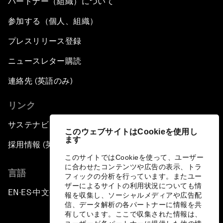
パートナー（組織）について
参加する（個人、組織）
プレスリリース登録
ニュースレター購読
連絡先 (英語のみ)
リンク
サステナビリティへの取り組み
このウェブサイトはCookieを使用し
ます
採用情報 (英語のみ)
このサイトではCookieを使って、ユーザー
に合わせたコンテンツや広告の表示、トラ
言語
フィックの分析を行っています。またユー
ザーによるサイトの利用状況についても情
EN
ES
中文
日本語
▪
▪
▪
報を収集し、ソーシャルメディアや広告配
信、データ解析の各パートナーに情報を共
有しています。ここで収集された情報は、