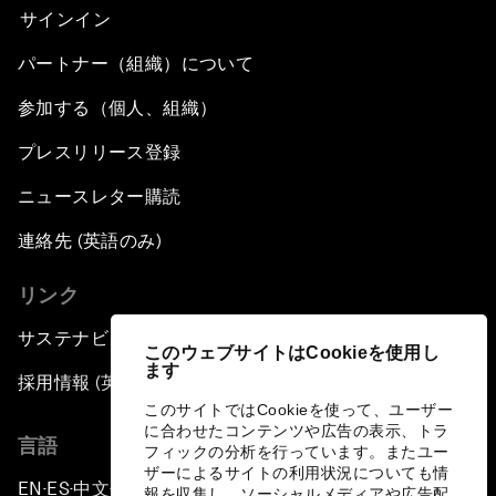
サインイン
パートナー（組織）について
参加する（個人、組織）
プレスリリース登録
ニュースレター購読
連絡先 (英語のみ)
リンク
サステナビリティへの取り組み
このウェブサイトはCookieを使用し
ます
採用情報 (英語のみ)
このサイトではCookieを使って、ユーザー
に合わせたコンテンツや広告の表示、トラ
言語
フィックの分析を行っています。またユー
ザーによるサイトの利用状況についても情
EN
ES
中文
日本語
▪
▪
▪
報を収集し、ソーシャルメディアや広告配