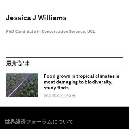
Jessica J Williams
PhD Candidate in Conservation Science, UCL
最新記事
Food grown in tropical climates is
most damaging to biodiversity,
study finds
2021年02月03日
世界経済フォーラムについて