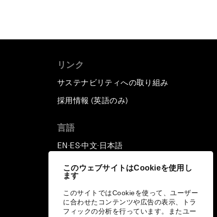
リンク
サステナビリティへの取り組み
採用情報 (英語のみ)
て
言語
EN
ES
中文
日本語
▪
▪
▪
このウェブサイトはCookieを使用し
ます
このサイトではCookieを使って、ユーザー
に合わせたコンテンツや広告の表示、トラ
フィックの分析を行っています。またユー