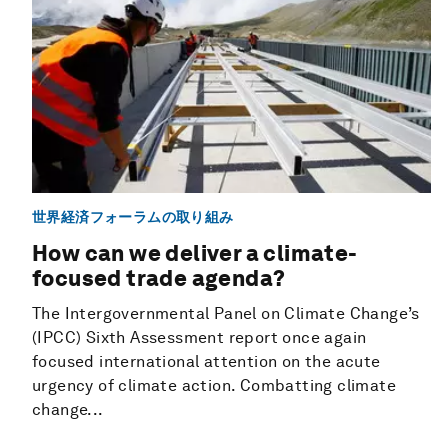
世界経済フォーラムの取り組み
How can we deliver a climate-
focused trade agenda?
The Intergovernmental Panel on Climate Change’s
(IPCC) Sixth Assessment report once again
focused international attention on the acute
urgency of climate action. Combatting climate
change...