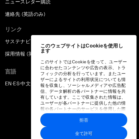
ニュースレター購読
連絡先 (英語のみ)
リンク
サステナビリティへの取り組み
このウェブサイトはCookieを使用し
ます
採用情報 (英語のみ)
このサイトではCookieを使って、ユーザー
に合わせたコンテンツや広告の表示、トラ
言語
フィックの分析を行っています。またユー
ザーによるサイトの利用状況についても情
EN
ES
中文
日本語
▪
▪
▪
報を収集し、ソーシャルメディアや広告配
信、データ解析の各パートナーに情報を共
有しています。ここで収集された情報は、
ユーザーが各パートナーに提供した他の情
報や各パートナーのサービスを使用した際
に収集された情報と組み合わされ、各パー
拒否
トナーによって使用されることがありま
プライバシーポリシーと利用規約
す。
全て許可
サイトマップ