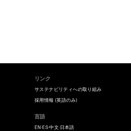
リンク
サステナビリティへの取り組み
採用情報 (英語のみ)
て
言語
EN
ES
中文
日本語
▪
▪
▪