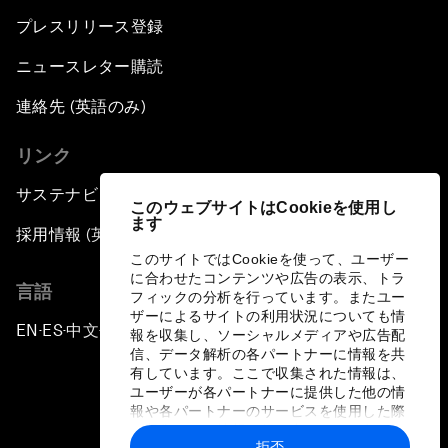
プレスリリース登録
ニュースレター購読
連絡先 (英語のみ)
リンク
サステナビリティへの取り組み
このウェブサイトはCookieを使用し
ます
採用情報 (英語のみ)
このサイトではCookieを使って、ユーザー
に合わせたコンテンツや広告の表示、トラ
言語
フィックの分析を行っています。またユー
ザーによるサイトの利用状況についても情
EN
ES
中文
日本語
▪
▪
▪
報を収集し、ソーシャルメディアや広告配
信、データ解析の各パートナーに情報を共
有しています。ここで収集された情報は、
ユーザーが各パートナーに提供した他の情
報や各パートナーのサービスを使用した際
に収集された情報と組み合わされ、各パー
拒否