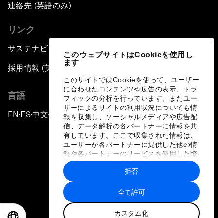
連絡先 (英語のみ)
リンク
サステナビリティへの取り組み
このウェブサイトはCookieを使用し
ます
採用情報 (英語のみ)
このサイトではCookieを使って、ユーザー
に合わせたコンテンツや広告の表示、トラ
言語
フィックの分析を行っています。またユー
ザーによるサイトの利用状況についても情
EN
ES
中文
日本語
▪
▪
▪
報を収集し、ソーシャルメディアや広告配
信、データ解析の各パートナーに情報を共
有しています。ここで収集された情報は、
ユーザーが各パートナーに提供した他の情
報や各パートナーのサービスを使用した際
に収集された情報と組み合わされ、各パー
拒否
トナーによって使用されることがありま
プライバシーポリシーと利用規約
す。
全て許可
サイトマップ
カスタム化
©
2026
世界経済フォーラム
EN
ES
中文
日本語