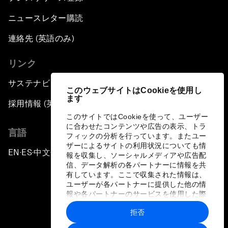
ニュースレター購読
連絡先 (英語のみ)
リンク
サステナビリティへの取り組み
このウェブサイトはCookieを使用し
ます
採用情報 (英語のみ)
このサイトではCookieを使って、ユーザー
に合わせたコンテンツや広告の表示、トラ
言語
フィックの分析を行っています。またユー
ザーによるサイトの利用状況についても情
EN
ES
中文
日本語
▪
▪
▪
報を収集し、ソーシャルメディアや広告配
信、データ解析の各パートナーに情報を共
有しています。ここで収集された情報は、
ユーザーが各パートナーに提供した他の情
報や各パートナーのサービスを使用した際
に収集された情報と組み合わされ、各パー
拒否
トナーによって使用されることがありま
プライバシーポリシーと利用規約
す。