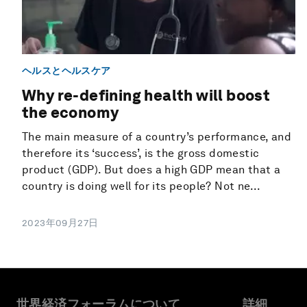
ヘルスとヘルスケア
Why re-defining health will boost
the economy
The main measure of a country’s performance, and
therefore its ‘success’, is the gross domestic
product (GDP). But does a high GDP mean that a
country is doing well for its people? Not ne...
2023年09月27日
世界経済フォーラムについて
詳細