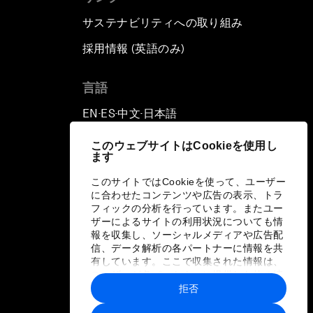
サステナビリティへの取り組み
採用情報 (英語のみ)
て
言語
EN
ES
中文
日本語
▪
▪
▪
このウェブサイトはCookieを使用し
ます
このサイトではCookieを使って、ユーザー
に合わせたコンテンツや広告の表示、トラ
フィックの分析を行っています。またユー
ザーによるサイトの利用状況についても情
報を収集し、ソーシャルメディアや広告配
信、データ解析の各パートナーに情報を共
有しています。ここで収集された情報は、
ユーザーが各パートナーに提供した他の情
報や各パートナーのサービスを使用した際
拒否
に収集された情報と組み合わされ、各パー