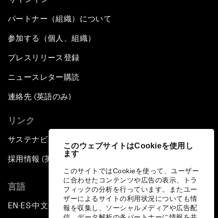
パートナー（組織）について
参加する（個人、組織）
プレスリリース登録
ニュースレター購読
連絡先 (英語のみ)
リンク
サステナビリティへの取り組み
このウェブサイトはCookieを使用し
ます
採用情報 (英語のみ)
このサイトではCookieを使って、ユーザー
に合わせたコンテンツや広告の表示、トラ
言語
フィックの分析を行っています。またユー
ザーによるサイトの利用状況についても情
EN
ES
中文
日本語
▪
▪
▪
報を収集し、ソーシャルメディアや広告配
信、データ解析の各パートナーに情報を共