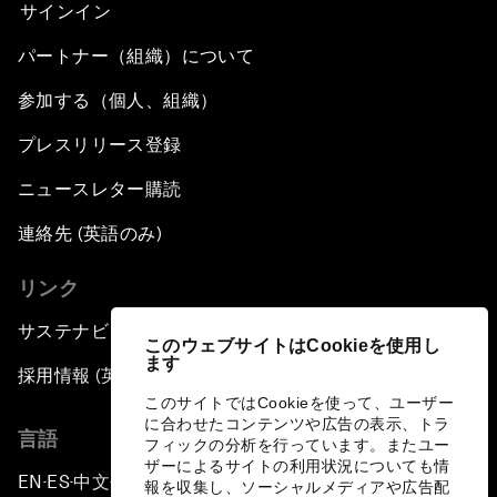
サインイン
パートナー（組織）について
参加する（個人、組織）
プレスリリース登録
ニュースレター購読
連絡先 (英語のみ)
リンク
サステナビリティへの取り組み
このウェブサイトはCookieを使用し
ます
採用情報 (英語のみ)
このサイトではCookieを使って、ユーザー
に合わせたコンテンツや広告の表示、トラ
言語
フィックの分析を行っています。またユー
ザーによるサイトの利用状況についても情
EN
ES
中文
日本語
▪
▪
▪
報を収集し、ソーシャルメディアや広告配