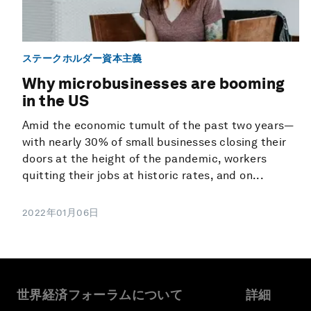
ステークホルダー資本主義
Why microbusinesses are booming
in the US
Amid the economic tumult of the past two years—
with nearly 30% of small businesses closing their
doors at the height of the pandemic, workers
quitting their jobs at historic rates, and on...
2022年01月06日
世界経済フォーラムについて
詳細