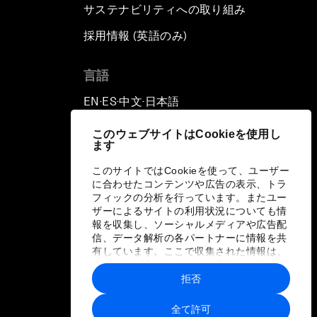
サステナビリティへの取り組み
採用情報 (英語のみ)
て
言語
EN
ES
中文
日本語
▪
▪
▪
このウェブサイトはCookieを使用し
ます
このサイトではCookieを使って、ユーザー
に合わせたコンテンツや広告の表示、トラ
フィックの分析を行っています。またユー
ザーによるサイトの利用状況についても情
報を収集し、ソーシャルメディアや広告配
信、データ解析の各パートナーに情報を共
有しています。ここで収集された情報は、
ユーザーが各パートナーに提供した他の情
報や各パートナーのサービスを使用した際
拒否
に収集された情報と組み合わされ、各パー
トナーによって使用されることがありま
全て許可