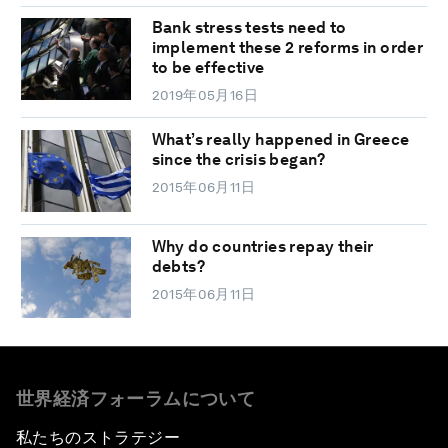
Bank stress tests need to
implement these 2 reforms in order
to be effective
2019年05月16日
What’s really happened in Greece
since the crisis began?
2015年06月11日
Why do countries repay their
debts?
2015年06月11日
世界経済フォーラムについて
私たちのストラテジー