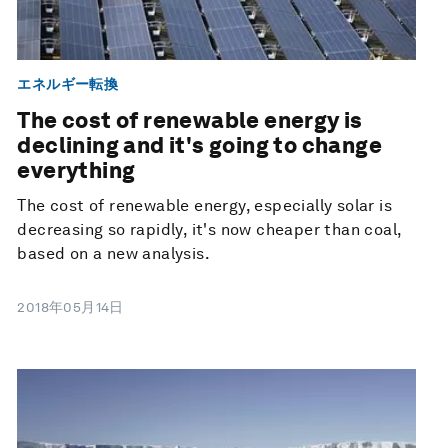
エネルギー転換
The cost of renewable energy is
declining and it's going to change
everything
The cost of renewable energy, especially solar is
decreasing so rapidly, it's now cheaper than coal,
based on a new analysis.
2018年05月14日