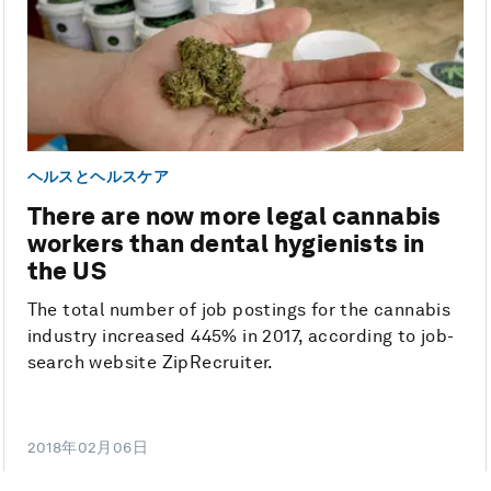
ヘルスとヘルスケア
There are now more legal cannabis
workers than dental hygienists in
the US
The total number of job postings for the cannabis
industry increased 445% in 2017, according to job-
search website ZipRecruiter.
2018年02月06日