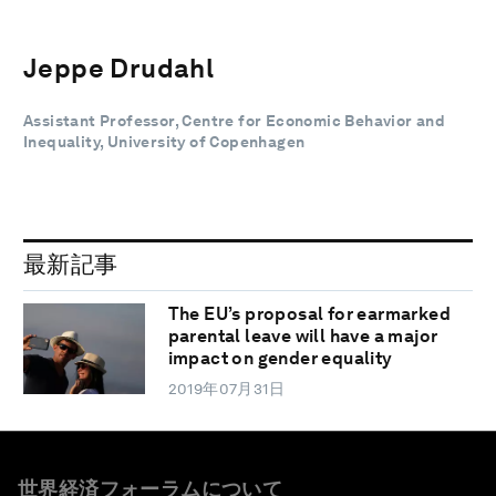
Jeppe Drudahl
Assistant Professor, Centre for Economic Behavior and
Inequality, University of Copenhagen
最新記事
The EU’s proposal for earmarked
parental leave will have a major
impact on gender equality
2019年07月31日
世界経済フォーラムについて