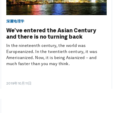
深層地理学
We’ve entered the Asian Century
and there is no turning back
In the nineteenth century, the world was
Europeanized. In the twentieth century, it was
Americanized. Now, it is being Asianized – and
much faster than you may think.
2019年10月11日