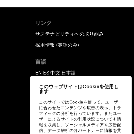
リンク
サステナビリティへの取り組み
採用情報 (英語のみ)
て
言語
EN
ES
中文
日本語
▪
▪
▪
このウェブサイトはCookieを使用し
ます
このサイトではCookieを使って、ユーザー
に合わせたコンテンツや広告の表示、トラ
フィックの分析を行っています。またユー
ザーによるサイトの利用状況についても情
報を収集し、ソーシャルメディアや広告配
信、データ解析の各パートナーに情報を共