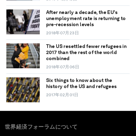
After nearly a decade, the EU's
unemployment rate is returning to
pre-recession levels
2018年07月23日
The US resettled fewer refugees in
2017 than the rest of the world
combined
2018年07月06日
Six things to know about the
history of the US and refugees
2017年02月01日
世界経済フォーラムについて