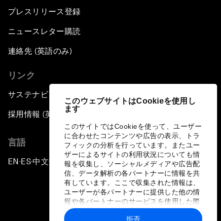
プレスリリース登録
ニュースレター購読
連絡先 (英語のみ)
リンク
サステナビリティへの取り組み
このウェブサイトはCookieを使用し
ます
採用情報 (英語のみ)
このサイトではCookieを使って、ユーザー
に合わせたコンテンツや広告の表示、トラ
言語
フィックの分析を行っています。またユー
ザーによるサイトの利用状況についても情
EN
ES
中文
日本語
▪
▪
▪
報を収集し、ソーシャルメディアや広告配
信、データ解析の各パートナーに情報を共
有しています。ここで収集された情報は、
ユーザーが各パートナーに提供した他の情
報や各パートナーのサービスを使用した際
に収集された情報と組み合わされ、各パー
拒否
トナーによって使用されることがありま