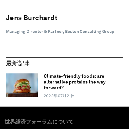
Jens Burchardt
Managing Director & Partner, Boston Consulting Group
最新記事
Climate-friendly foods: are
alternative proteins the way
forward?
2022年07月21日
世界経済フォーラムについて