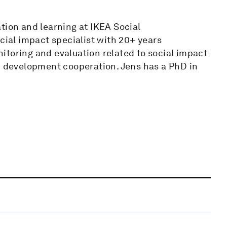
tion and learning at IKEA Social
cial impact specialist with 20+ years
itoring and evaluation related to social impact
nd development cooperation. Jens has a PhD in