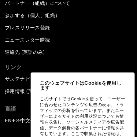
パートナー（組織）について
参加する（個人、組織）
プレスリリース登録
ニュースレター購読
連絡先 (英語のみ)
リンク
サステナビリティへの取り組み
このウェブサイトはCookieを使用し
ます
採用情報 (英語のみ)
このサイトではCookieを使って、ユーザー
に合わせたコンテンツや広告の表示、トラ
言語
フィックの分析を行っています。またユー
ザーによるサイトの利用状況についても情
EN
ES
中文
日本語
▪
▪
▪
報を収集し、ソーシャルメディアや広告配
信、データ解析の各パートナーに情報を共
有しています。ここで収集された情報は、