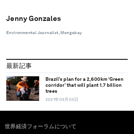
Jenny Gonzales
Environmental Journalist, Mongabay
最新記事
Brazil’s plan for a 2,600km ‘Green
corridor’ that will plant 1.7 billion
trees
2021年03月03日
世界経済フォーラムについて