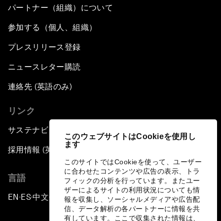
パートナー（組織）について
参加する（個人、組織）
プレスリリース登録
ニュースレター購読
連絡先 (英語のみ)
リンク
サステナビリティへの取り組み
このウェブサイトはCookieを使用し
ます
採用情報 (英語のみ)
このサイトではCookieを使って、ユーザー
に合わせたコンテンツや広告の表示、トラ
言語
フィックの分析を行っています。またユー
ザーによるサイトの利用状況についても情
EN
ES
中文
日本語
▪
▪
▪
報を収集し、ソーシャルメディアや広告配
信、データ解析の各パートナーに情報を共
有しています。ここで収集された情報は、