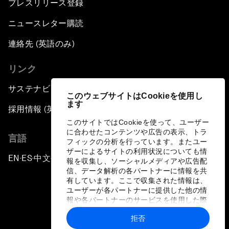
プレスリリース登録
ニュースレター購読
連絡先 (英語のみ)
リンク
サステナビリティへの取り組み
このウェブサイトはCookieを使用し
ます
採用情報 (英語のみ)
このサイトではCookieを使って、ユーザー
に合わせたコンテンツや広告の表示、トラ
言語
フィックの分析を行っています。またユー
ザーによるサイトの利用状況についても情
EN
ES
中文
日本語
▪
▪
▪
報を収集し、ソーシャルメディアや広告配
信、データ解析の各パートナーに情報を共
有しています。ここで収集された情報は、
ユーザーが各パートナーに提供した他の情
報や各パートナーのサービスを使用した際
に収集された情報と組み合わされ、各パー
拒否
トナーによって使用されることがありま
プライバシーポリシーと利用規約