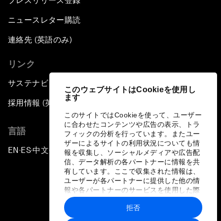
プレスリリース登録
ニュースレター購読
連絡先 (英語のみ)
リンク
サステナビリティへの取り組み
このウェブサイトはCookieを使用し
ます
採用情報 (英語のみ)
このサイトではCookieを使って、ユーザー
に合わせたコンテンツや広告の表示、トラ
言語
フィックの分析を行っています。またユー
ザーによるサイトの利用状況についても情
EN
ES
中文
日本語
▪
▪
▪
報を収集し、ソーシャルメディアや広告配
信、データ解析の各パートナーに情報を共
有しています。ここで収集された情報は、
ユーザーが各パートナーに提供した他の情
報や各パートナーのサービスを使用した際
に収集された情報と組み合わされ、各パー
拒否
トナーによって使用されることがありま
プライバシーポリシーと利用規約
す。