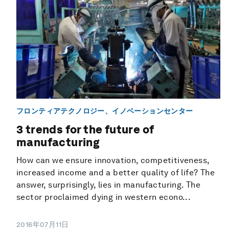
フロンティアテクノロジー、イノベーションセンター
3 trends for the future of
manufacturing
How can we ensure innovation, competitiveness,
increased income and a better quality of life? The
answer, surprisingly, lies in manufacturing. The
sector proclaimed dying in western econo...
2016年07月11日