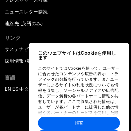
プレスリリース登録
ニュースレター購読
連絡先 (英語のみ)
リンク
サステナビリティへの取り組み
このウェブサイトはCookieを使用し
ます
採用情報 (英語のみ)
このサイトではCookieを使って、ユーザー
に合わせたコンテンツや広告の表示、トラ
言語
フィックの分析を行っています。またユー
ザーによるサイトの利用状況についても情
EN
ES
中文
日本語
▪
▪
▪
報を収集し、ソーシャルメディアや広告配
信、データ解析の各パートナーに情報を共
有しています。ここで収集された情報は、
ユーザーが各パートナーに提供した他の情
報や各パートナーのサービスを使用した際
に収集された情報と組み合わされ、各パー
拒否
トナーによって使用されることがありま
プライバシーポリシーと利用規約
す。