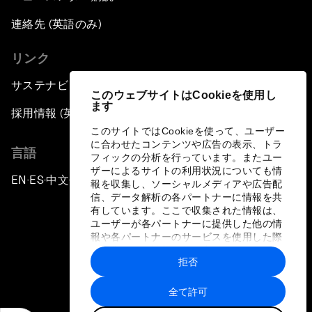
連絡先 (英語のみ)
リンク
サステナビリティへの取り組み
このウェブサイトはCookieを使用し
ます
採用情報 (英語のみ)
このサイトではCookieを使って、ユーザー
に合わせたコンテンツや広告の表示、トラ
言語
フィックの分析を行っています。またユー
ザーによるサイトの利用状況についても情
EN
ES
中文
日本語
▪
▪
▪
報を収集し、ソーシャルメディアや広告配
信、データ解析の各パートナーに情報を共
有しています。ここで収集された情報は、
ユーザーが各パートナーに提供した他の情
報や各パートナーのサービスを使用した際
に収集された情報と組み合わされ、各パー
拒否
トナーによって使用されることがありま
プライバシーポリシーと利用規約
す。
全て許可
サイトマップ