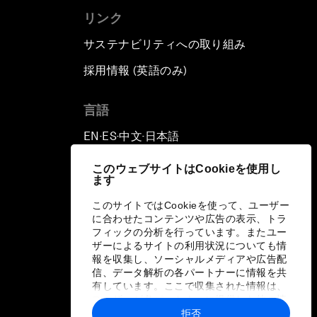
リンク
サステナビリティへの取り組み
採用情報 (英語のみ)
て
言語
EN
ES
中文
日本語
▪
▪
▪
このウェブサイトはCookieを使用し
ます
このサイトではCookieを使って、ユーザー
に合わせたコンテンツや広告の表示、トラ
フィックの分析を行っています。またユー
ザーによるサイトの利用状況についても情
報を収集し、ソーシャルメディアや広告配
信、データ解析の各パートナーに情報を共
有しています。ここで収集された情報は、
ユーザーが各パートナーに提供した他の情
報や各パートナーのサービスを使用した際
拒否