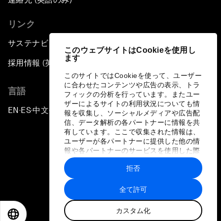
リンク
サステナビリティへの取り組み
このウェブサイトはCookieを使用し
ます
採用情報 (英語のみ)
このサイトではCookieを使って、ユーザー
に合わせたコンテンツや広告の表示、トラ
言語
フィックの分析を行っています。またユー
ザーによるサイトの利用状況についても情
EN
ES
中文
日本語
▪
▪
▪
報を収集し、ソーシャルメディアや広告配
信、データ解析の各パートナーに情報を共
有しています。ここで収集された情報は、
ユーザーが各パートナーに提供した他の情
報や各パートナーのサービスを使用した際
に収集された情報と組み合わされ、各パー
拒否
トナーによって使用されることがありま
プライバシーポリシーと利用規約
す。
全て許可
サイトマップ
カスタム化
©
2026
世界経済フォーラム
EN
ES
中文
日本語