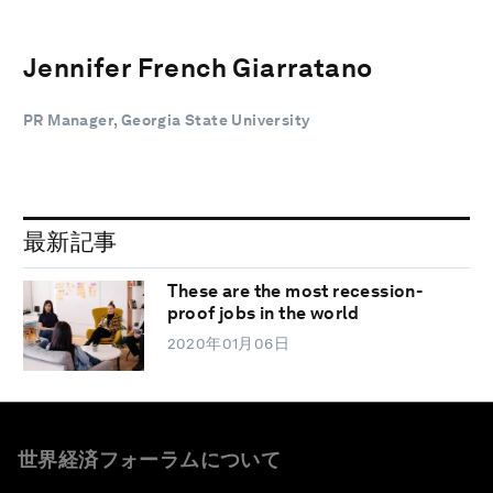
Jennifer French Giarratano
PR Manager, Georgia State University
最新記事
These are the most recession-
proof jobs in the world
2020年01月06日
世界経済フォーラムについて