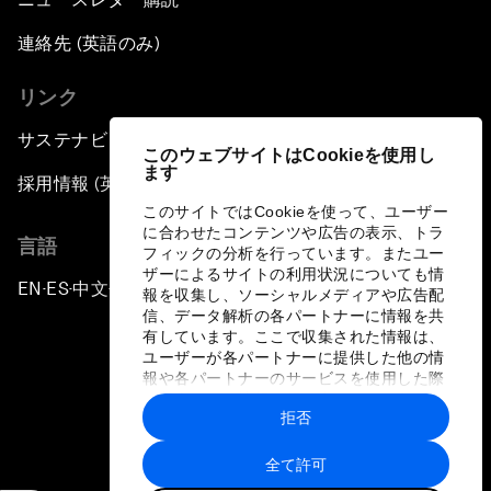
連絡先 (英語のみ)
リンク
サステナビリティへの取り組み
このウェブサイトはCookieを使用し
ます
採用情報 (英語のみ)
このサイトではCookieを使って、ユーザー
に合わせたコンテンツや広告の表示、トラ
言語
フィックの分析を行っています。またユー
ザーによるサイトの利用状況についても情
EN
ES
中文
日本語
▪
▪
▪
報を収集し、ソーシャルメディアや広告配
信、データ解析の各パートナーに情報を共
有しています。ここで収集された情報は、
ユーザーが各パートナーに提供した他の情
報や各パートナーのサービスを使用した際
に収集された情報と組み合わされ、各パー
拒否
トナーによって使用されることがありま
プライバシーポリシーと利用規約
す。
全て許可
サイトマップ