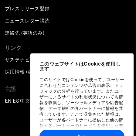
プレスリリース登録
ニュースレター購読
連絡先 (英語のみ)
リンク
サステナビリティへの取り組み
このウェブサイトはCookieを使用し
ます
採用情報 (英語のみ)
このサイトではCookieを使って、ユーザー
に合わせたコンテンツや広告の表示、トラ
言語
フィックの分析を行っています。またユー
ザーによるサイトの利用状況についても情
EN
ES
中文
日本語
▪
▪
▪
報を収集し、ソーシャルメディアや広告配
信、データ解析の各パートナーに情報を共
有しています。ここで収集された情報は、
ユーザーが各パートナーに提供した他の情
報や各パートナーのサービスを使用した際
に収集された情報と組み合わされ、各パー