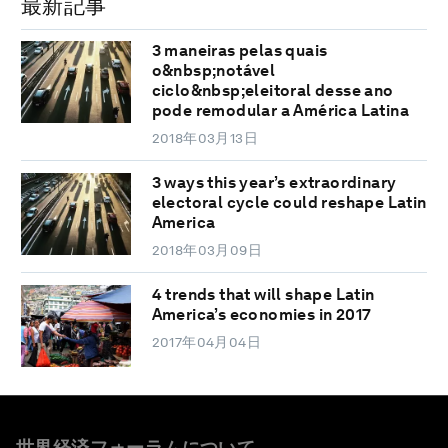
最新記事
3 maneiras pelas quais
o&nbsp;notável
ciclo&nbsp;eleitoral desse ano
pode remodular a América Latina
2018年03月13日
3 ways this year’s extraordinary
electoral cycle could reshape Latin
America
2018年03月09日
4 trends that will shape Latin
America’s economies in 2017
2017年04月04日
世界経済フォーラムについて