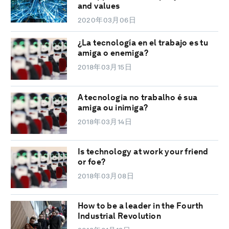
and values
2020年03月06日
¿La tecnología en el trabajo es tu
amiga o enemiga?
2018年03月15日
A tecnologia no trabalho é sua
amiga ou inimiga?
2018年03月14日
Is technology at work your friend
or foe?
2018年03月08日
How to be a leader in the Fourth
Industrial Revolution