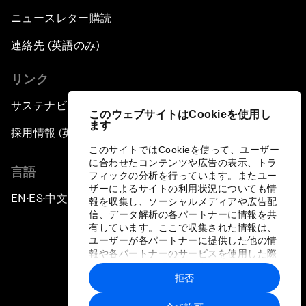
ニュースレター購読
連絡先 (英語のみ)
リンク
サステナビリティへの取り組み
このウェブサイトはCookieを使用し
ます
採用情報 (英語のみ)
このサイトではCookieを使って、ユーザー
に合わせたコンテンツや広告の表示、トラ
言語
フィックの分析を行っています。またユー
ザーによるサイトの利用状況についても情
EN
ES
中文
日本語
▪
▪
▪
報を収集し、ソーシャルメディアや広告配
信、データ解析の各パートナーに情報を共
有しています。ここで収集された情報は、
ユーザーが各パートナーに提供した他の情
報や各パートナーのサービスを使用した際
に収集された情報と組み合わされ、各パー
拒否
トナーによって使用されることがありま
プライバシーポリシーと利用規約
す。