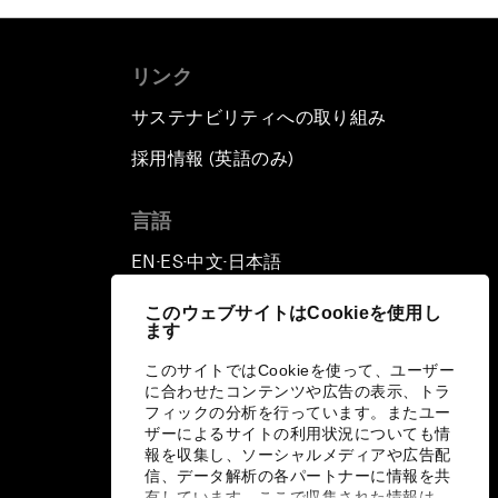
リンク
サステナビリティへの取り組み
採用情報 (英語のみ)
て
言語
EN
ES
中文
日本語
▪
▪
▪
このウェブサイトはCookieを使用し
ます
このサイトではCookieを使って、ユーザー
に合わせたコンテンツや広告の表示、トラ
フィックの分析を行っています。またユー
ザーによるサイトの利用状況についても情
報を収集し、ソーシャルメディアや広告配
信、データ解析の各パートナーに情報を共
有しています。ここで収集された情報は、