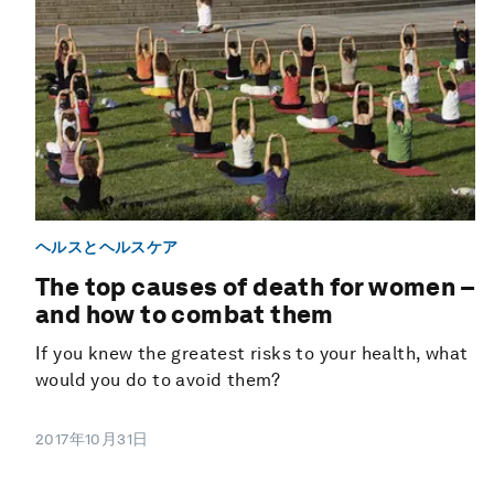
ヘルスとヘルスケア
The top causes of death for women –
and how to combat them
If you knew the greatest risks to your health, what
would you do to avoid them?
2017年10月31日