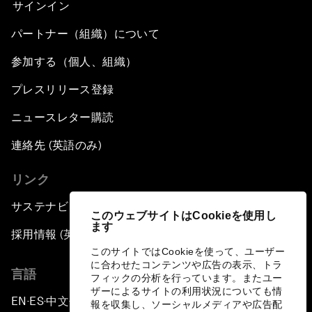
サインイン
パートナー（組織）について
参加する（個人、組織）
プレスリリース登録
ニュースレター購読
連絡先 (英語のみ)
リンク
サステナビリティへの取り組み
このウェブサイトはCookieを使用し
ます
採用情報 (英語のみ)
このサイトではCookieを使って、ユーザー
に合わせたコンテンツや広告の表示、トラ
言語
フィックの分析を行っています。またユー
ザーによるサイトの利用状況についても情
EN
ES
中文
日本語
▪
▪
▪
報を収集し、ソーシャルメディアや広告配