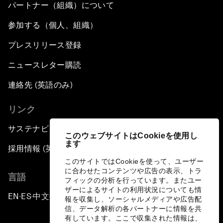
パートナー（組織）について
参加する（個人、組織）
プレスリリース登録
ニュースレター購読
連絡先 (英語のみ)
リンク
サステナビリティへの取り組み
このウェブサイトはCookieを使用し
ます
採用情報 (英語のみ)
このサイトではCookieを使って、ユーザー
に合わせたコンテンツや広告の表示、トラ
言語
フィックの分析を行っています。またユー
ザーによるサイトの利用状況についても情
EN
ES
中文
日本語
▪
▪
▪
報を収集し、ソーシャルメディアや広告配
信、データ解析の各パートナーに情報を共
有しています。ここで収集された情報は、