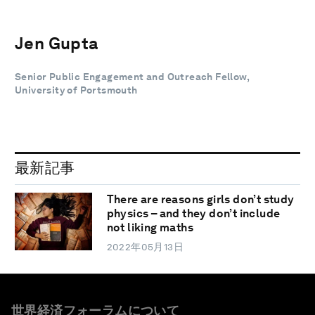
Jen Gupta
Senior Public Engagement and Outreach Fellow,
University of Portsmouth
最新記事
There are reasons girls don’t study
physics – and they don’t include
not liking maths
2022年05月13日
世界経済フォーラムについて