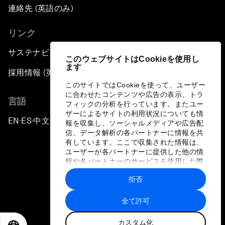
連絡先 (英語のみ)
リンク
サステナビリティへの取り組み
このウェブサイトはCookieを使用し
ます
採用情報 (英語のみ)
このサイトではCookieを使って、ユーザー
に合わせたコンテンツや広告の表示、トラ
言語
フィックの分析を行っています。またユー
ザーによるサイトの利用状況についても情
EN
ES
中文
日本語
▪
▪
▪
報を収集し、ソーシャルメディアや広告配
信、データ解析の各パートナーに情報を共
有しています。ここで収集された情報は、
ユーザーが各パートナーに提供した他の情
報や各パートナーのサービスを使用した際
に収集された情報と組み合わされ、各パー
拒否
トナーによって使用されることがありま
プライバシーポリシーと利用規約
す。
全て許可
サイトマップ
カスタム化