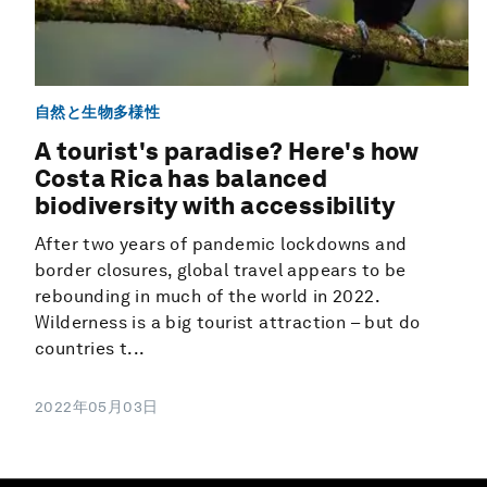
自然と生物多様性
A tourist's paradise? Here's how
Costa Rica has balanced
biodiversity with accessibility
After two years of pandemic lockdowns and
border closures, global travel appears to be
rebounding in much of the world in 2022.
Wilderness is a big tourist attraction – but do
countries t...
2022年05月03日