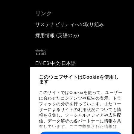
リンク
サステナビリティへの取り組み
採用情報 (英語のみ)
て
言語
EN
ES
中文
日本語
▪
▪
▪
このウェブサイトはCookieを使用し
ます
このサイトではCookieを使って、ユーザー
に合わせたコンテンツや広告の表示、トラ
フィックの分析を行っています。またユー
ザーによるサイトの利用状況についても情
報を収集し、ソーシャルメディアや広告配
信、データ解析の各パートナーに情報を共
有しています。ここで収集された情報は、
ユーザーが各パートナーに提供した他の情